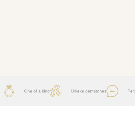
One of a kind
Unieke gemstones
Per