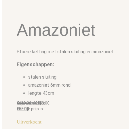
Amazoniet
Stoere ketting met stalen sluiting en amazoniet.
Eigenschappen:
stalen sluiting
amazoniet 6mm rond
lengte 43cm
€
Oorspronkelijke prijs was: €110.00.
110.00
€
Huidige prijs is: €55.00.
55.00
Uitverkocht