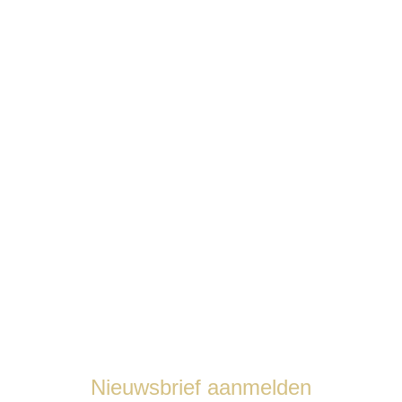
Sieraden
Juwelen onderhoud
Nieuws
Over ons
Contact
Nieuwsbrief aanmelden