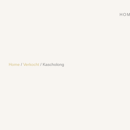
HO
Home
/
Verkocht
/ Kascholong
SOLD