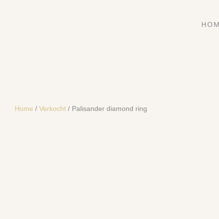
HO
Home
/
Verkocht
/ Palisander diamond ring
SOLD