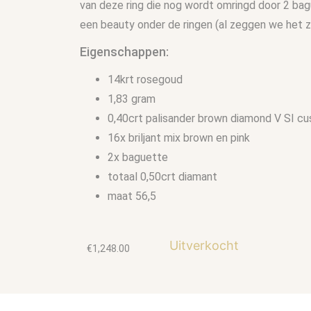
van deze ring die nog wordt omringd door 2 bagu
een beauty onder de ringen (al zeggen we het z
Eigenschappen:
14krt rosegoud
1,83 gram
0,40crt palisander brown diamond V SI cus
16x briljant mix brown en pink
2x baguette
totaal 0,50crt diamant
maat 56,5
Uitverkocht
€
1,248.00