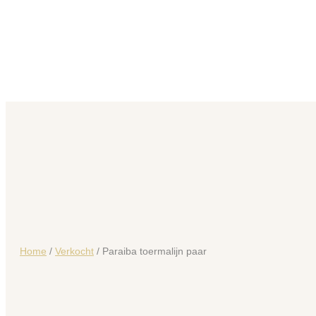
Home
/
Verkocht
/ Paraiba toermalijn paar