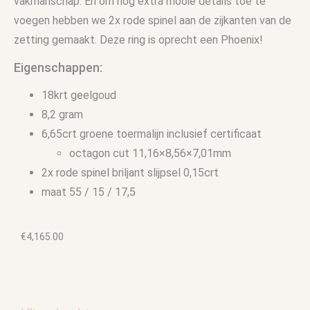
vakmanschap. En om nog extra mooie details toe te
voegen hebben we 2x rode spinel aan de zijkanten van de
zetting gemaakt. Deze ring is oprecht een Phoenix!
Eigenschappen:
18krt geelgoud
8,2 gram
6,65crt groene toermalijn inclusief certificaat
octagon cut 11,16×8,56×7,01mm
2x rode spinel briljant slijpsel 0,15crt
maat 55 / 15 / 17,5
€
4,165.00