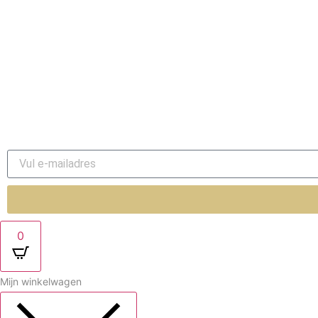
Juwelen onderhoud
Nieuws
Over ons
Contact
0
Mijn winkelwagen