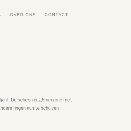
S
OVER ONS
CONTACT
iljant. De scheen is 2,5mm rond met
 andere ringen aan te schuiven.