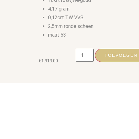
18krt rosÃƒÂ©goud
4,17 gram
0,12crt TW VVS
2,5mm ronde scheen
maat 53
TOEVOEGEN
€
1,913.00