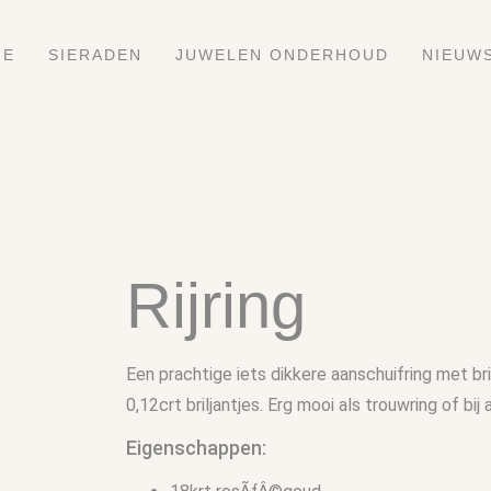
ME
SIERADEN
JUWELEN ONDERHOUD
NIEUW
Rijring
Een prachtige iets dikkere aanschuifring met br
0,12crt briljantjes. Erg mooi als trouwring of bij
Eigenschappen: