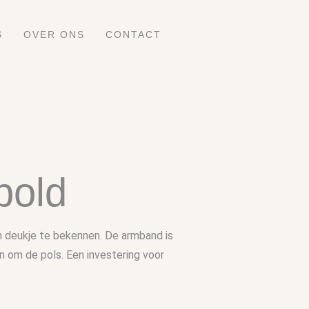
S
OVER ONS
CONTACT
bold
n deukje te bekennen. De armband is
n om de pols. Een investering voor