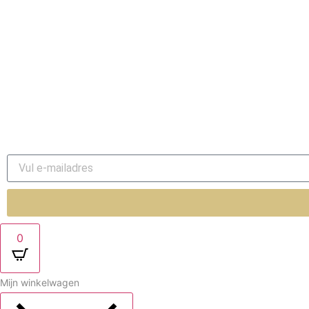
Juwelen onderhoud
Nieuws
Over ons
Contact
0
Mijn winkelwagen