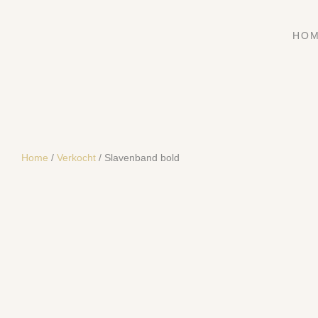
HO
Home
/
Verkocht
/ Slavenband bold
SOLD