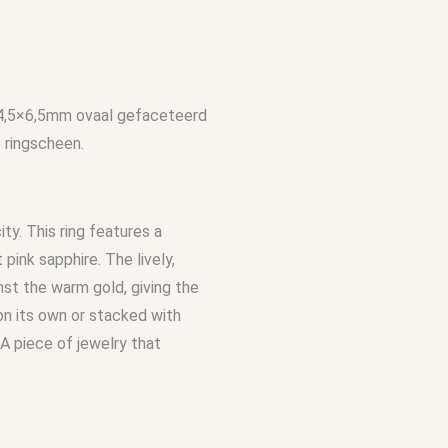
, 4,5×6,5mm ovaal gefaceteerd
 ringscheen.
ity. This ring features a
pink sapphire. The lively,
nst the warm gold, giving the
on its own or stacked with
 A piece of jewelry that