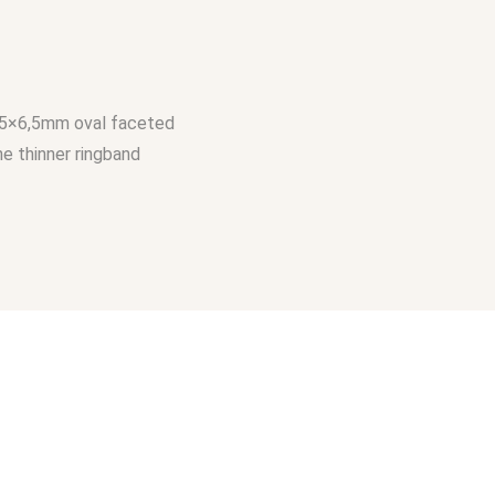
4,5×6,5mm oval faceted
he thinner ringband