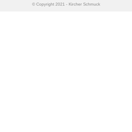
© Copyright 2021 - Kircher Schmuck
Home
Sieraden
Juwelen onderhoud
Nieuws
Over ons