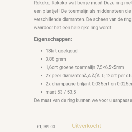
Rokoko, Rokoko wat ben je mooi! Deze ring met 
een plaatje!! De toermalijn als middensteen di
verschillende diamanten. De scheen van de ring 
waardoor het een hele rijke ring wordt.
Eigenschappen:
18krt geelgoud
3,88 gram
1,6crt groene toermalijn 7,5×6,5x5mm
2x peer diamantenÃ‚Â ÃƒÂ 0,12crt per st
2x champagne briljant 0,035crt en 0,025c
maat 53 / 53,5
De maat van de ring kunnen we voor u aanpasse
Uitverkocht
€
1,989.00