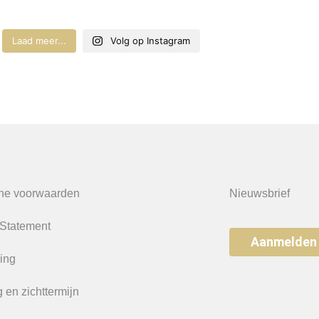
Laad meer...
Volg op Instagram
ne voorwaarden
Nieuwsbrief
 Statement
Aanmelden
ing
 en zichttermijn