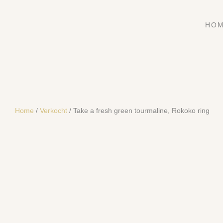
HO
Home
/
Verkocht
/ Take a fresh green tourmaline, Rokoko ring
SOLD