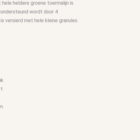
hele heldere groene toermalijn is
e ondersteund wordt door 4
is versierd met hele kleine granules
uk
rt
n.