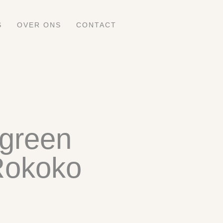
S
OVER ONS
CONTACT
 green
Rokoko