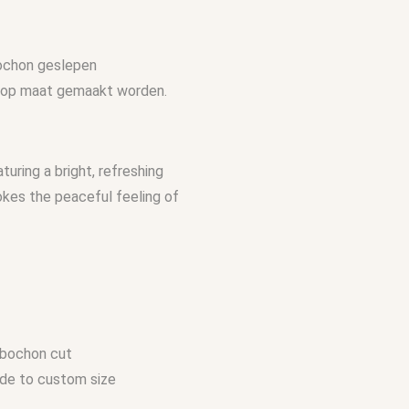
bochon geslepen
an op maat gemaakt worden.
turing a bright, refreshing
okes the peaceful feeling of
abochon cut
made to custom size