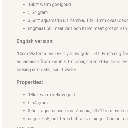
18krt warm geelgoud
5,54 gram
3,6crt aquamarijn uit Zambia, 13x11mm ovaal ca
ringmaat 58, maar valt een halve maat groter. K
English version:
“Calm Water” is an 18krt yellow gold Tutti Frutti ring fea
aquamarine from Zambia. Its clear, serene blue tone ev
looking into calm, sunlit water.
Properties:
18krt warm yellow gold
5,54 gram
3,6crt aquamarine from Zambia, 13x11mm oval c
ringsize 58, but feels half a size bigger. Can be 