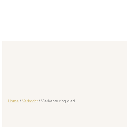
Home
/
Verkocht
/ Vierkante ring glad