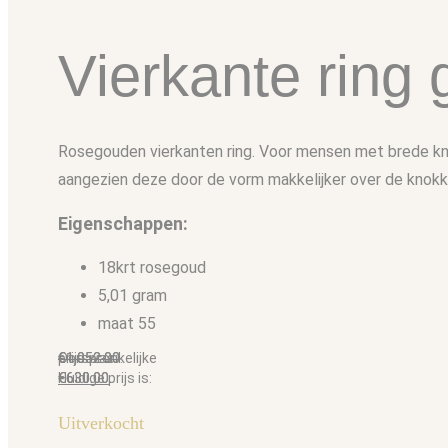
Vierkante ring 
Rosegouden vierkanten ring. Voor mensen met brede knok
aangezien deze door de vorm makkelijker over de knokke
Eigenschappen:
18krt rosegoud
5,01 gram
maat 55
€
Oorspronkelijke prijs was: €1,052.00.
1,052.00
€
Huidige prijs is: €630.00.
630.00
Uitverkocht