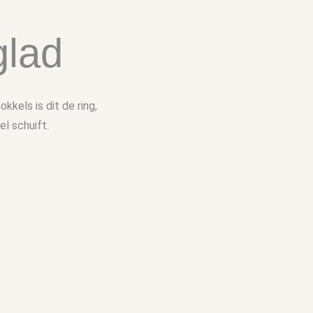
glad
kels is dit de ring,
l schuift.