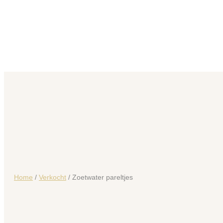
Home
/
Verkocht
/ Zoetwater pareltjes